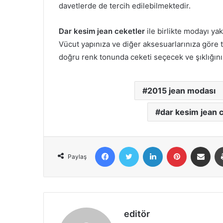
davetlerde de tercih edilebilmektedir.
Dar kesim jean ceketler
ile birlikte modayı y
Vücut yapınıza ve diğer aksesuarlarınıza göre
doğru renk tonunda ceketi seçecek ve şıklığın
2015 jean modası
dar kesim jean c
Facebook
X
LinkedIn
Pinterest
E-Posta ile 
Paylaş
editör