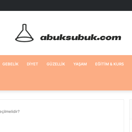
GEBELIK
DIYET
GÜZELLIK
YAŞAM
EĞITIM & KURS
çilmelidir?