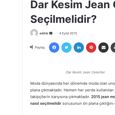
Dar Kesim Jean 
Seçilmelidir?
Bir
editör
4 Eylül 2015
e-
Facebook
X
LinkedIn
Pinterest
E-Posta ile 
posta
Paylaş
göndermek
Dar Kesim Jean Ceketler
Moda dünyasında her dönemde moda olan unsur
plana çıkmaktadır. Hemen her yerde kullanılan j
takipçilerin karşısına çıkmaktadır.
2015 jean m
nasıl seçilmelidir
sorusunun ön plana çıktığını