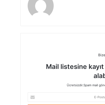
Biz
Mail listesine kayı
alab
Ücretsizdir.Spam mail gönde
E-
Posta
adresinizi