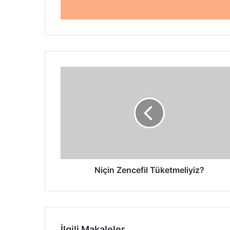
giriniz
Niçin
Zencefil
Tüketmeliyiz?
Niçin Zencefil Tüketmeliyiz?
İlgili Makaleler