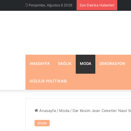
Perşembe, Ağustos 6 2026
Son Dakika Haberleri
ANASAYFA
SAĞLIK
MODA
DEKORASYON
GIZLILIK POLITIKASI
Anasayfa
/
Moda
/
Dar Kesim Jean Ceketler Nasıl Se
Moda