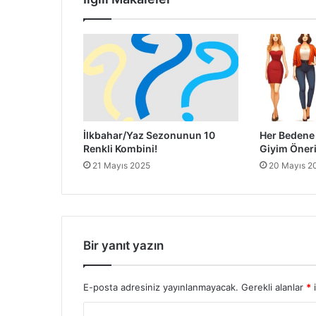
İlkbahar/Yaz Sezonunun 10
Her Bedene
Renkli Kombini!
Giyim Öneri
21 Mayıs 2025
20 Mayıs 2
Bir yanıt yazın
E-posta adresiniz yayınlanmayacak.
Gerekli alanlar
*
i
Y