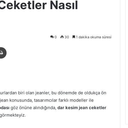
Ceketler Nasıl
0
30
1 dakika okuma süresi
paylaş
Yazdır
lardan biri olan jeanler, bu dönemde de oldukça ön
ean konusunda, tasarımcılar farklı modeller ile
odası
göz önüne alındığında,
dar kesim jean ceketler
 görmekteyiz.