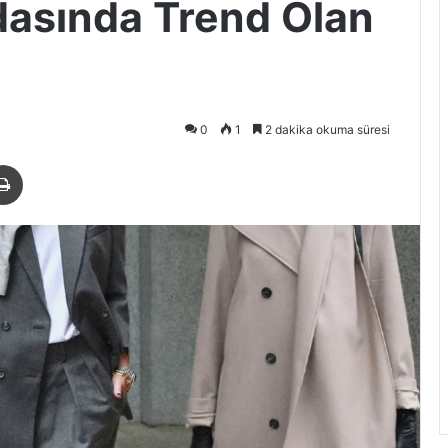
asında Trend Olan
0
1
2 dakika okuma süresi
paylaş
Yazdır