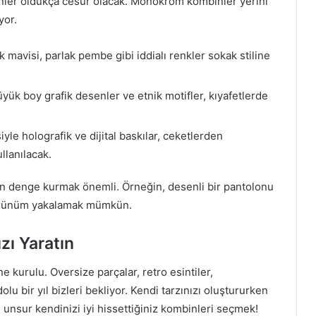
nler oldukça cesur olacak. Monokrom kombinler yerini
yor.
ik mavisi, parlak pembe gibi iddialı renkler sokak stiline
büyük boy grafik desenler ve etnik motifler, kıyafetlerde
yle holografik ve dijital baskılar, ceketlerden
llanılacak.
çin denge kurmak önemli. Örneğin, desenli bir pantolonu
görünüm yakalamak mümkün.
zı Yaratın
 kurulu. Oversize parçalar, retro esintiler,
olu bir yıl bizleri bekliyor. Kendi tarzınızı oluştururken
 unsur kendinizi iyi hissettiğiniz kombinleri seçmek!