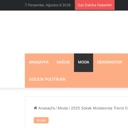
Perşembe, Ağustos 6 2026
Son Dakika Haberleri
ANASAYFA
SAĞLIK
MODA
DEKORASYON
GIZLILIK POLITIKASI
Anasayfa
/
Moda
/
2025 Sokak Modasında Trend Ol
Moda