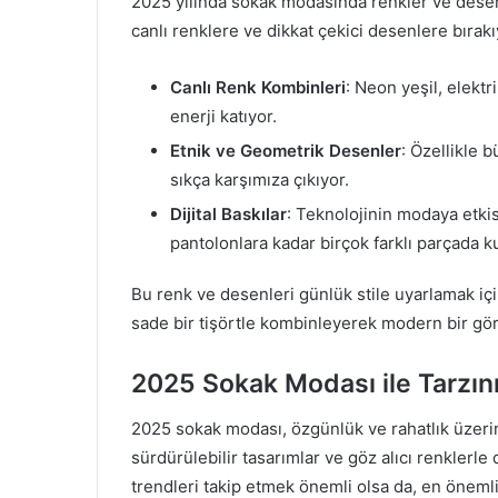
2025 yılında sokak modasında renkler ve dese
canlı renklere ve dikkat çekici desenlere bırakı
Canlı Renk Kombinleri
: Neon yeşil, elektr
enerji katıyor.
Etnik ve Geometrik Desenler
: Özellikle 
sıkça karşımıza çıkıyor.
Dijital Baskılar
: Teknolojinin modaya etkisi
pantolonlara kadar birçok farklı parçada ku
Bu renk ve desenleri günlük stile uyarlamak i
sade bir tişörtle kombinleyerek modern bir 
2025 Sokak Modası ile Tarzını
2025 sokak modası, özgünlük ve rahatlık üzerine
sürdürülebilir tasarımlar ve göz alıcı renklerle d
trendleri takip etmek önemli olsa da, en önemli