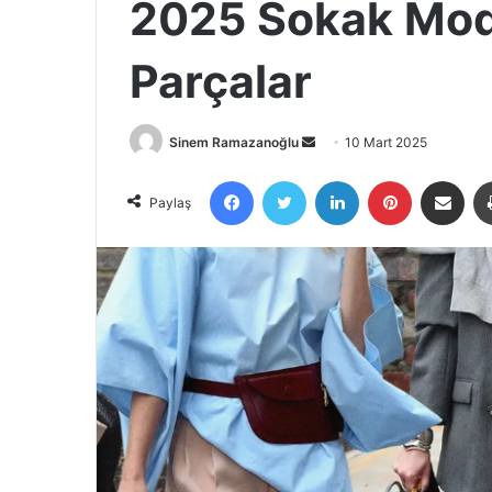
2025 Sokak Mod
Parçalar
Bir
Sinem Ramazanoğlu
10 Mart 2025
e-
Facebook
X
LinkedIn
Pinterest
E-Posta ile 
posta
Paylaş
göndermek