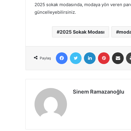
2025 sokak modasında, modaya yön veren parçal
güncelleyebilirsiniz.
2025 Sokak Modası
mod
Facebook
X
LinkedIn
Pinterest
E-Posta ile 
Paylaş
Sinem Ramazanoğlu