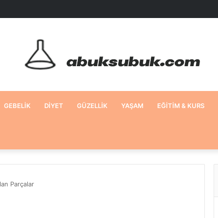
GEBELIK
DIYET
GÜZELLIK
YAŞAM
EĞITIM & KURS
an Parçalar