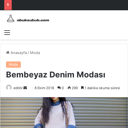
Menü
Anasayfa
/
Moda
Moda
Bembeyaz Denim Modası
Bir
editör
8 Ekim 2018
0
299
1 dakika okuma süresi
e-
posta
göndermek