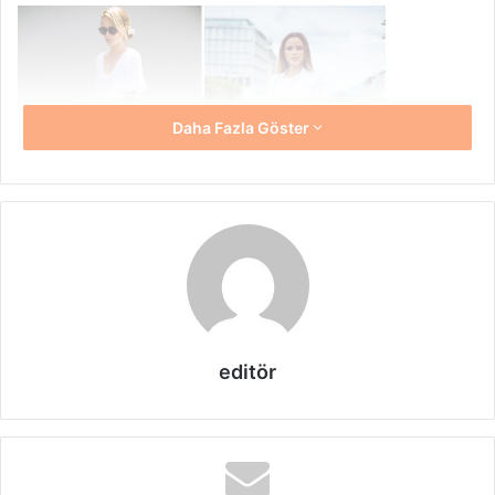
Daha Fazla Göster
Jean
şıklığını yakalamak isteyenler için birbirinden farklı
tarzlarda hazırlanmış olan modeller yapılacak olan
tercihlerde belirleyici olmaktadır. En uygun seçenekleri
editör
belirlemek isteyenler bu sezon için hazırlanmış olan
modelleri vitrinler üzerinden inceleyerek tarzlarına uygun
seçim yapabilirler.