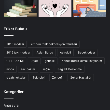
Etiket Bulutu
2015 modası
2015 mutfak dekorasyon trendleri
2015 takı modası
Aslan Burcu
Astroloji
Bebek odası
CİLT BAKIMI
Diyet
gebelik
Konut kredisi almak istiyorum
moda
saç bakımı
sağlık
Sağlıklı Beslenme
siyah noktalar
Teknoloji
Zencefil
Şeker Hastalığı
Kategoriler
Anasayfa