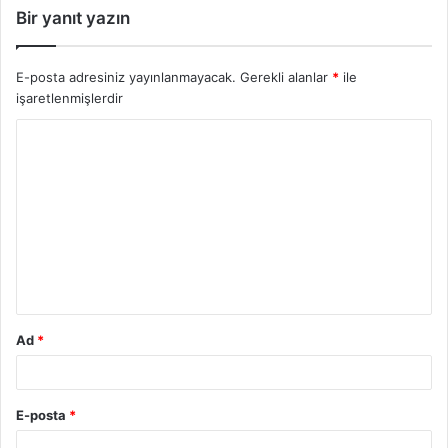
Bir yanıt yazın
E-posta adresiniz yayınlanmayacak.
Gerekli alanlar
*
ile
işaretlenmişlerdir
Y
o
r
u
m
*
Ad
*
E-posta
*