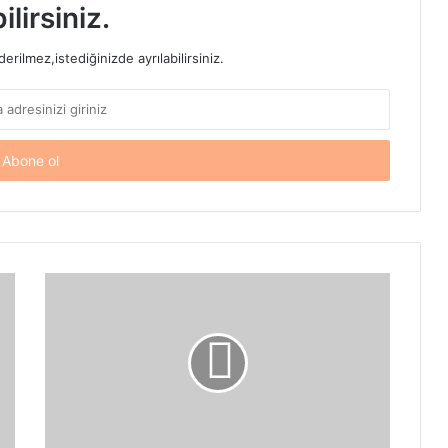
ilirsiniz.
rilmez,istediğinizde ayrılabilirsiniz.
Yaşam
Alanlarında
Şark
Köşesi
Tasarlamanın
Püf
Noktaları