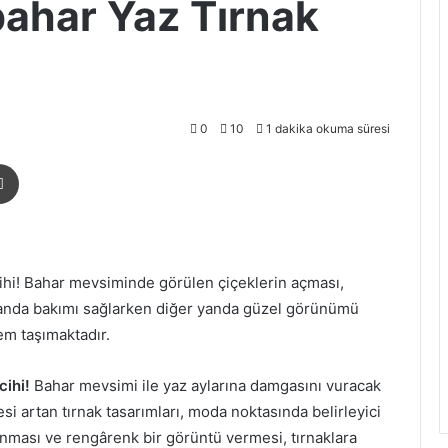
bahar Yaz Tırnak
0
10
1 dakika okuma süresi
aylaş
Yazdır
ihi! Bahar mevsiminde görülen çiçeklerin açması,
 yanda bakımı sağlarken diğer yanda güzel görünümü
em taşımaktadır.
cihi!
Bahar mevsimi ile yaz aylarına damgasını vuracak
si artan tırnak tasarımları, moda noktasında belirleyici
ması ve rengârenk bir görüntü vermesi, tırnaklara