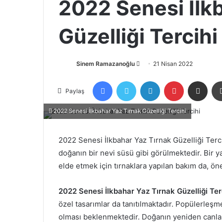
2022 Senesi İlk
Güzelliği Tercihi
Bir
Sinem Ramazanoğlu
21 Nisan 2022
e-
Facebook
X
LinkedIn
Pinterest
E-Posta ile p
posta
Paylaş
göndermek
2022 Senesi İlkbahar Yaz Tırnak Güzelliği Tercihi
2022 Senesi İlkbahar Yaz Tırnak Güzelliği Terc
doğanın bir nevi süsü gibi görülmektedir. Bir
elde etmek için tırnaklara yapılan bakım da, ön
2022 Senesi İlkbahar Yaz Tırnak Güzelliği Ter
özel tasarımlar da tanıtılmaktadır. Popülerleşme
olması beklenmektedir. Doğanın yeniden canlan