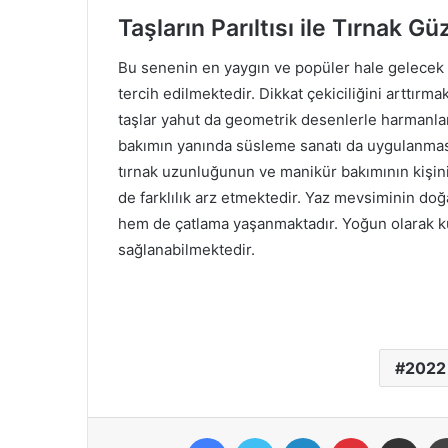
Taşların Parıltısı ile Tırnak Güz
Bu senenin en yaygın ve popüler hale gelecek ba
tercih edilmektedir. Dikkat çekiciliğini arttırmak 
taşlar yahut da geometrik desenlerle harmanlana
bakımın yanında süsleme sanatı da uygulanması, 
tırnak uzunluğunun ve manikür bakımının kişin
de farklılık arz etmektedir. Yaz mevsiminin doğ
hem de çatlama yaşanmaktadır. Yoğun olarak ku
sağlanabilmektedir.
2022 
Facebook
X
LinkedIn
Pinterest
E-Posta ile p