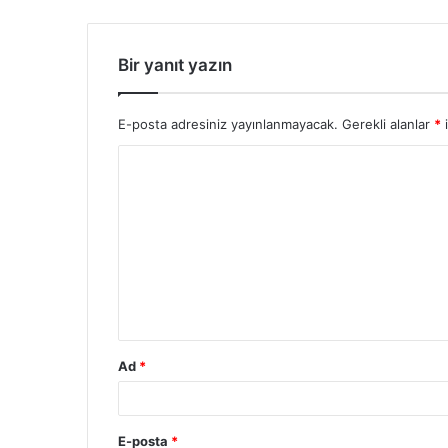
Bir yanıt yazın
E-posta adresiniz yayınlanmayacak.
Gerekli alanlar
*
i
Y
o
r
u
m
*
Ad
*
E-posta
*