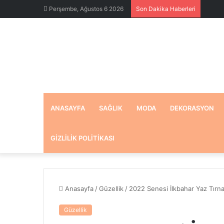
Perşembe, Ağustos 6 2026
Son Dakika Haberleri
ANASAYFA
SAĞLIK
MODA
DEKORASYON
GIZLILIK POLITIKASI
Anasayfa
/
Güzellik
/
2022 Senesi İlkbahar Yaz Tırnak
Güzellik