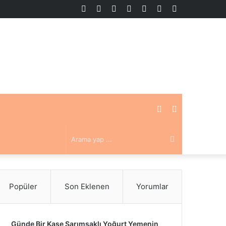
Kenar
Rastgele
Kayıt
Instagram
YouTube
X
Facebook
Bölmesi
Makale
Ol
Kenar
Rastgele
Bölmesi
Arama
Makale
yap
Popüler
Son Eklenen
Yorumlar
...
Günde Bir Kase Sarımsaklı Yoğurt Yemenin