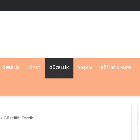
GEBELIK
DIYET
GÜZELLIK
YAŞAM
EĞITIM & KURS
 Güzelliği Tercihi