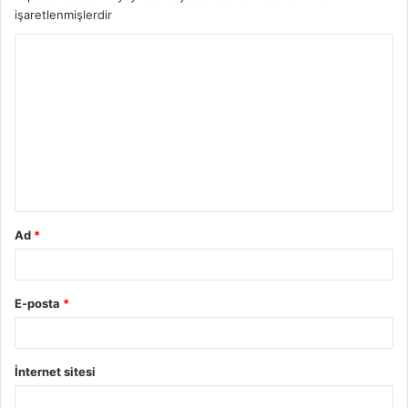
işaretlenmişlerdir
Y
o
r
u
m
*
Ad
*
E-posta
*
İnternet sitesi