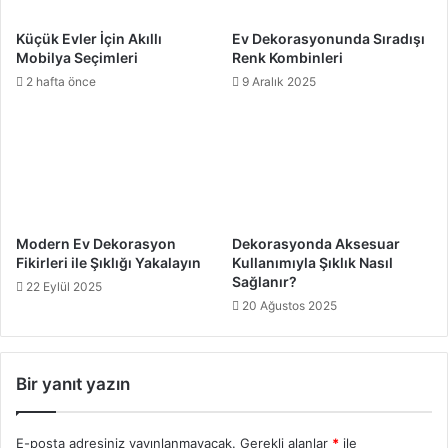
sağlar.
Su tasarrufu: Su tasarruflu armatürler ve cihazlar
Küçük Evler İçin Akıllı
Ev Dekorasyonunda Sıradışı
kullanarak, su kullanımını en aza indirin. Bu, dünya
Mobilya Seçimleri
Renk Kombinleri
2 hafta önce
9 Aralık 2025
genelinde su kaynaklarının sürdürülebilirliğine katkı
sağlar.
İyi hava kalitesi: İç mekan hava kalitesini artırmak için,
düşük veya sıfır VOC (Uçucu Organik Bileşik) içeren
boyalar, yapıştırıcılar ve diğer malzemeler kullanın.
Ayrıca, iç mekanda hava temizleyici bitkiler kullanarak
hava kalitesini daha da iyileştirebilirsiniz.
Modern Ev Dekorasyon
Dekorasyonda Aksesuar
Fikirleri ile Şıklığı Yakalayın
Kullanımıyla Şıklık Nasıl
Sağlanır?
22 Eylül 2025
20 Ağustos 2025
Sürdürülebilir Dekorasyon
Bir yanıt yazın
E-posta adresiniz yayınlanmayacak.
Gerekli alanlar
*
ile