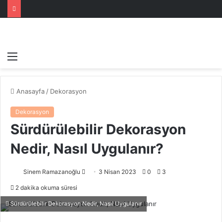
Menü
Anasayfa
/
Dekorasyon
Dekorasyon
Sürdürülebilir Dekorasyon
Nedir, Nasıl Uygulanır?
Bir
Sinem Ramazanoğlu
3 Nisan 2023
0
3
e-
2 dakika okuma süresi
posta
Sürdürülebilir Dekorasyon Nedir, Nasıl Uygulanır
göndermek