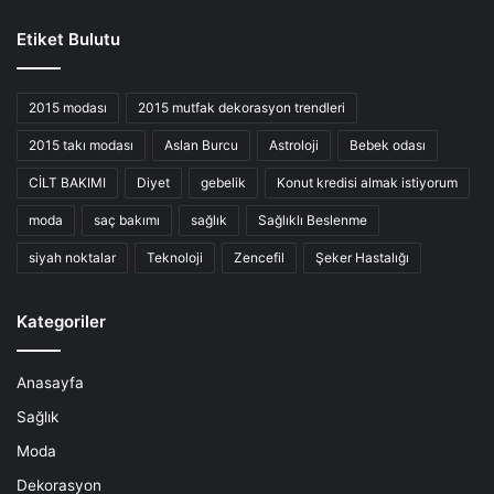
Etiket Bulutu
2015 modası
2015 mutfak dekorasyon trendleri
2015 takı modası
Aslan Burcu
Astroloji
Bebek odası
CİLT BAKIMI
Diyet
gebelik
Konut kredisi almak istiyorum
moda
saç bakımı
sağlık
Sağlıklı Beslenme
siyah noktalar
Teknoloji
Zencefil
Şeker Hastalığı
Kategoriler
Anasayfa
Sağlık
Moda
Dekorasyon