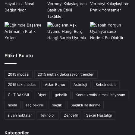
Etiket Bulutu
2015 modası
2015 mutfak dekorasyon trendleri
2015 takı modası
Aslan Burcu
Astroloji
Bebek odası
CİLT BAKIMI
Diyet
gebelik
Konut kredisi almak istiyorum
moda
saç bakımı
sağlık
Sağlıklı Beslenme
siyah noktalar
Teknoloji
Zencefil
Şeker Hastalığı
Kategoriler