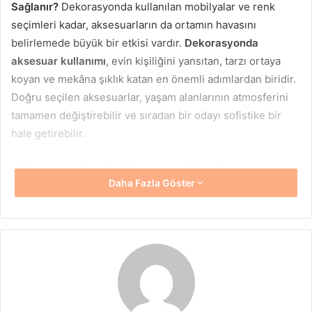
Sağlanır?
Dekorasyonda kullanılan mobilyalar ve renk
seçimleri kadar, aksesuarların da ortamın havasını
belirlemede büyük bir etkisi vardır.
Dekorasyonda
aksesuar kullanımı
, evin kişiliğini yansıtan, tarzı ortaya
koyan ve mekâna şıklık katan en önemli adımlardan biridir.
Doğru seçilen aksesuarlar, yaşam alanlarının atmosferini
tamamen değiştirebilir ve sıradan bir odayı sofistike bir
hale getirebilir.
Aksesuarlarla Ortama Karakter
Daha Fazla Göster
Katmak
Dekorasyonda kullanılan aksesuarlar, aslında ev sahibinin
zevkini ve tarzını ortaya koyan küçük ama güçlü
detaylardır. Vazo, tablo, mum, halı, ayna ya da dekoratif
yastıklar gibi parçalar; mekânın genel görünümünü
tamamlayan öğeler arasında yer alır. Burada önemli olan