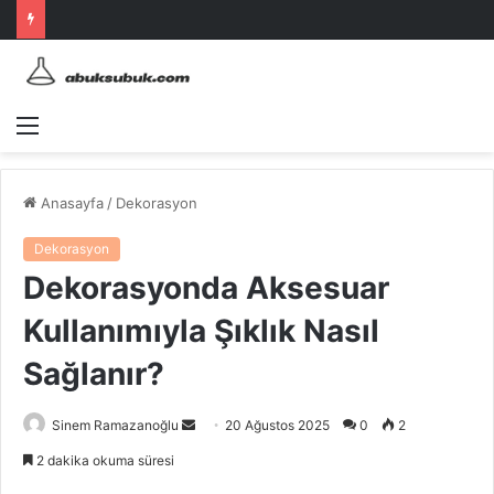
Menü
Anasayfa
/
Dekorasyon
Dekorasyon
Dekorasyonda Aksesuar
Kullanımıyla Şıklık Nasıl
Sağlanır?
Bir
Sinem Ramazanoğlu
20 Ağustos 2025
0
2
e-
2 dakika okuma süresi
posta