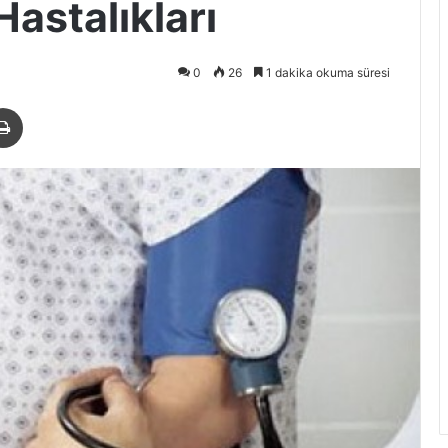
Hastalıkları
0
26
1 dakika okuma süresi
paylaş
Yazdır