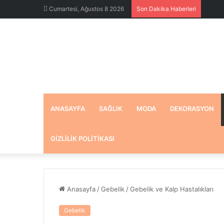
Cumartesi, Ağustos 8 2026
Son Dakika Haberleri
ANASAYFA
SAĞLIK
MODA
DEKORASYON
GIZLILIK POLITIKASI
Anasayfa
/
Gebelik
/
Gebelik ve Kalp Hastalıkları
Gebelik