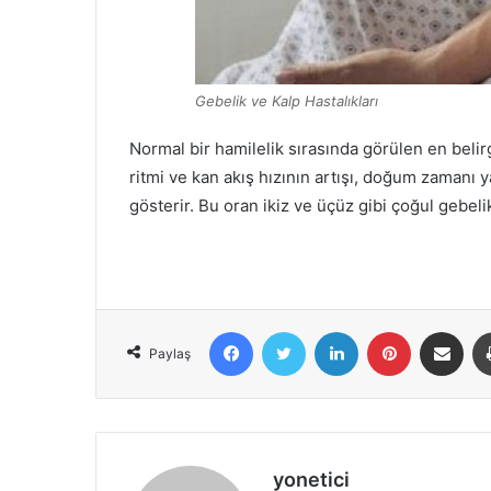
Gebelik ve Kalp Hastalıkları
Normal bir hamilelik sırasında görülen en belirg
ritmi ve kan akış hızının artışı, doğum zamanı y
gösterir. Bu oran ikiz ve üçüz gibi çoğul gebeli
Facebook
X
LinkedIn
Pinterest
E-Posta ile 
Paylaş
yonetici