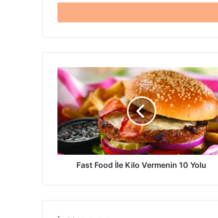
adresinizi
giriniz
Fast
Food
İle
Kilo
Vermenin
10
Yolu
Fast Food İle Kilo Vermenin 10 Yolu