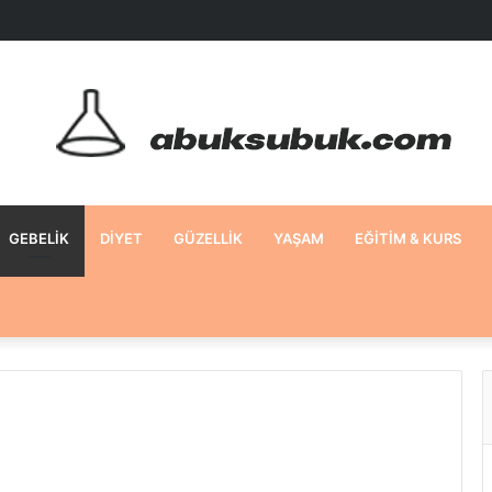
GEBELIK
DIYET
GÜZELLIK
YAŞAM
EĞITIM & KURS