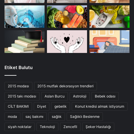
Etiket Bulutu
2015 modası
2015 mutfak dekorasyon trendleri
2015 takı modası
Aslan Burcu
Astroloji
Bebek odası
CİLT BAKIMI
Diyet
gebelik
Konut kredisi almak istiyorum
moda
saç bakımı
sağlık
Sağlıklı Beslenme
siyah noktalar
Teknoloji
Zencefil
Şeker Hastalığı