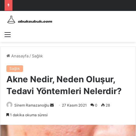
Menü
Anasayfa
/
Sağlık
Sağlık
Akne Nedir, Neden Oluşur,
Tedavi Yöntemleri Nelerdir?
Bir
Sinem Ramazanoğlu
27 Kasım 2021
0
28
e-
1 dakika okuma süresi
posta
göndermek