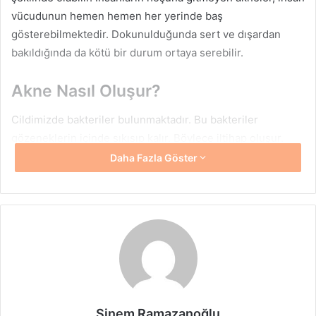
vücudunun hemen hemen her yerinde baş
gösterebilmektedir. Dokunulduğunda sert ve dışardan
bakıldığında da kötü bir durum ortaya serebilir.
Akne Nasıl Oluşur?
Cildimizde bakteriler bulunmaktadır. Bu bakteriler
gözeneklerin içinde sıkışıp kalır. Böylece iltihap oluşur.
İltihap oluşması ise sivilceye zemin hazırlar.
Daha Fazla Göster
Sıklıkla
yüz, göğüs, üst sırt, omuz bölgelerinde
sivilce
görülmektedir. Özellikle ergen ve genç yaş kesiminde
yaygın olarak görülmektedir.
Ergenlik dönemlerinde
olan kişilerin yaklaşık %85’inde
sivilce sorunu görülmektedir. Bununla beraber 30 -40
yaşlarında da kişiler sivilce problemi yaşayabilirler.
Sinem Ramazanoğlu