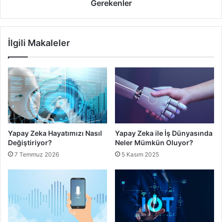
Gerekenler
sağlayarak, gelecekteki teknolojik ilerlemeye katkıda
bulunmaya devam edecektir.
İlgili Makaleler
Yüzey Montaj Teknolojisi
Yapay Zeka Hayatımızı Nasıl
Yapay Zeka ile İş Dünyasında
Değiştiriyor?
Neler Mümkün Oluyor?
7 Temmuz 2026
5 Kasım 2025