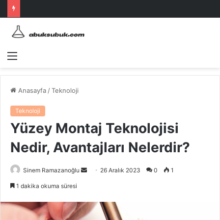
Menü
Anasayfa
/
Teknoloji
Teknoloji
Yüzey Montaj Teknolojisi
Nedir, Avantajları Nelerdir?
Bir
Sinem Ramazanoğlu
26 Aralık 2023
0
1
e-
1 dakika okuma süresi
posta
göndermek