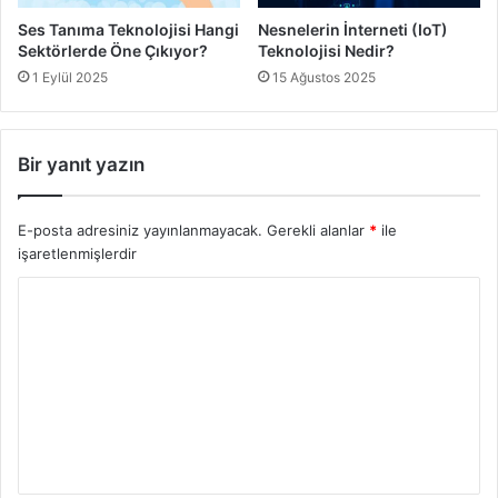
Ses Tanıma Teknolojisi Hangi
Nesnelerin İnterneti (IoT)
Sektörlerde Öne Çıkıyor?
Teknolojisi Nedir?
1 Eylül 2025
15 Ağustos 2025
Bir yanıt yazın
E-posta adresiniz yayınlanmayacak.
Gerekli alanlar
*
ile
işaretlenmişlerdir
Y
o
r
u
m
*