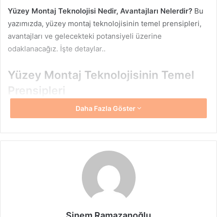
Yüzey Montaj Teknolojisi Nedir, Avantajları Nelerdir?
Bu
yazımızda, yüzey montaj teknolojisinin temel prensipleri,
avantajları ve gelecekteki potansiyeli üzerine
odaklanacağız. İşte detaylar..
Yüzey Montaj Teknolojisinin Temel
Prensipleri
Daha Fazla Göster
Yüzey montaj teknolojisi, elektronik bileşenlerin devre
kartlarına monte edilmesinde kullanılan bir üretim
sürecidir. Geleneksel lehimleme yöntemlerine kıyasla daha
modern bir yaklaşım olan SMT, bileşenleri doğrudan devre
kartının yüzeyine monte ederek, daha yoğun ve kompakt
bir yapı elde edilmesine olanak tanır. Bu süreç, özel olarak
tasarlanmış lehimleme makineleri ve teknikleri aracılığıyla
gerçekleştirilir.
Sinem Ramazanoğlu