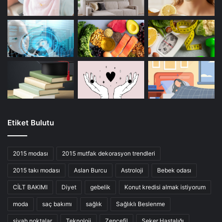
Etiket Bulutu
2015 modası
2015 mutfak dekorasyon trendleri
2015 takı modası
Aslan Burcu
Astroloji
Bebek odası
CİLT BAKIMI
Diyet
gebelik
Konut kredisi almak istiyorum
moda
saç bakımı
sağlık
Sağlıklı Beslenme
siyah noktalar
Teknoloji
Zencefil
Şeker Hastalığı