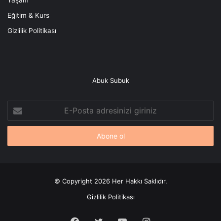
Yaşam
Eğitim & Kurs
Gizlilik Politikası
Abuk Subuk
E-
Posta
adresinizi
giriniz
© Copyright 2026 Her Hakkı Saklıdır.
Gizlilik Politikası
Facebook
X
YouTube
Instagram