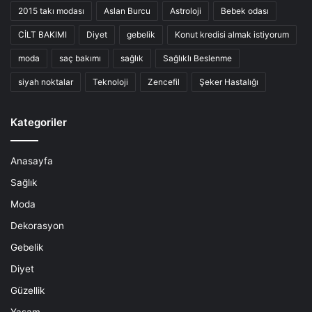
2015 takı modası
Aslan Burcu
Astroloji
Bebek odası
CİLT BAKIMI
Diyet
gebelik
Konut kredisi almak istiyorum
moda
saç bakımı
sağlık
Sağlıklı Beslenme
siyah noktalar
Teknoloji
Zencefil
Şeker Hastalığı
Kategoriler
Anasayfa
Sağlık
Moda
Dekorasyon
Gebelik
Diyet
Güzellik