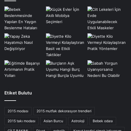
Etiket Bulutu
2015 modası
2015 mutfak dekorasyon trendleri
2015 takı modası
Aslan Burcu
Astroloji
Bebek odası
CİLT BAKIMI
Diyet
gebelik
Konut kredisi almak istiyorum