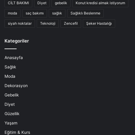
CİLT BAKIMI
Diyet
gebelik
Konut kredisi almak istiyorum
moda
saç bakımı
sağlık
Sağlıklı Beslenme
siyah noktalar
Teknoloji
Zencefil
Şeker Hastalığı
Kategoriler
Anasayfa
Sağlık
Moda
Dekorasyon
Gebelik
Diyet
Güzellik
Yaşam
Eğitim & Kurs