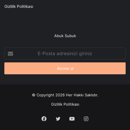
Gizlilik Politikası
Abuk Subuk
E-
Posta
adresinizi
giriniz
© Copyright 2026 Her Hakkı Saklıdır.
Gizlilik Politikası
Facebook
X
YouTube
Instagram