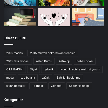
Etiket Bulutu
2015 modası
2015 mutfak dekorasyon trendleri
2015 takı modası
Aslan Burcu
Astroloji
Bebek odası
CİLT BAKIMI
Diyet
gebelik
Konut kredisi almak istiyorum
moda
saç bakımı
sağlık
Sağlıklı Beslenme
siyah noktalar
Teknoloji
Zencefil
Şeker Hastalığı
Kategoriler