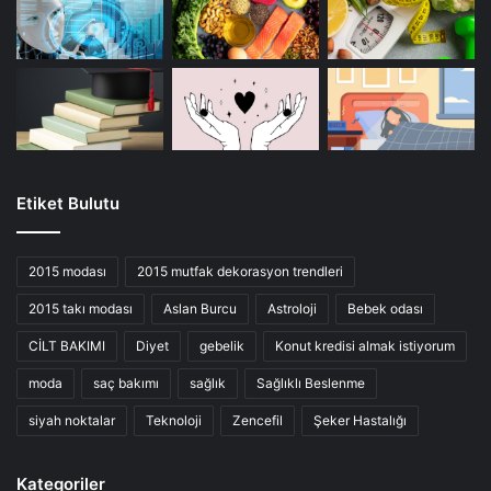
Etiket Bulutu
2015 modası
2015 mutfak dekorasyon trendleri
2015 takı modası
Aslan Burcu
Astroloji
Bebek odası
CİLT BAKIMI
Diyet
gebelik
Konut kredisi almak istiyorum
moda
saç bakımı
sağlık
Sağlıklı Beslenme
siyah noktalar
Teknoloji
Zencefil
Şeker Hastalığı
Kategoriler