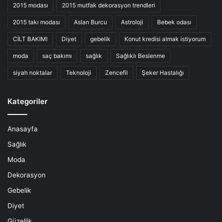
2015 modası
2015 mutfak dekorasyon trendleri
2015 takı modası
Aslan Burcu
Astroloji
Bebek odası
CİLT BAKIMI
Diyet
gebelik
Konut kredisi almak istiyorum
moda
saç bakımı
sağlık
Sağlıklı Beslenme
siyah noktalar
Teknoloji
Zencefil
Şeker Hastalığı
Kategoriler
Anasayfa
Sağlık
Moda
Dekorasyon
Gebelik
Diyet
Güzellik