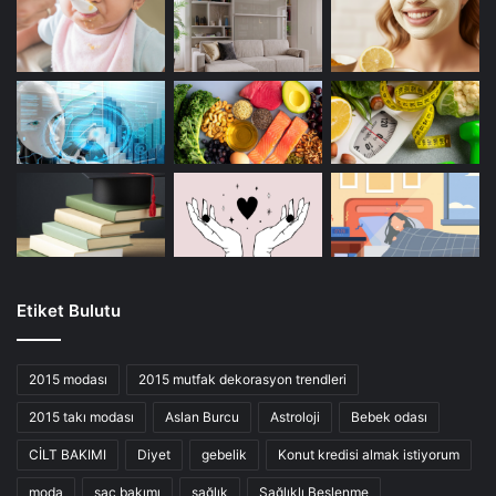
Etiket Bulutu
2015 modası
2015 mutfak dekorasyon trendleri
2015 takı modası
Aslan Burcu
Astroloji
Bebek odası
CİLT BAKIMI
Diyet
gebelik
Konut kredisi almak istiyorum
moda
saç bakımı
sağlık
Sağlıklı Beslenme