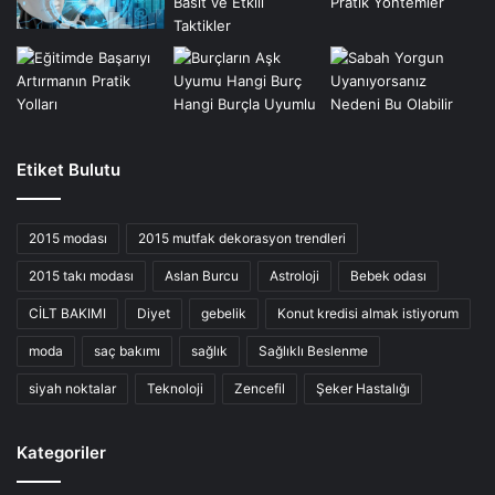
Etiket Bulutu
2015 modası
2015 mutfak dekorasyon trendleri
2015 takı modası
Aslan Burcu
Astroloji
Bebek odası
CİLT BAKIMI
Diyet
gebelik
Konut kredisi almak istiyorum
moda
saç bakımı
sağlık
Sağlıklı Beslenme
siyah noktalar
Teknoloji
Zencefil
Şeker Hastalığı
Kategoriler