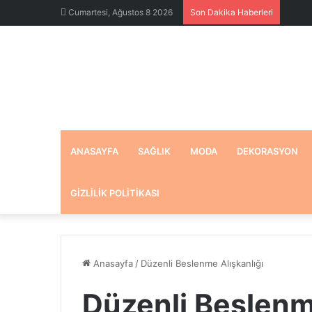
Cumartesi, Ağustos 8 2026
Son Dakika Haberleri
ANASAYFA
SAĞLIK
MODA
DEKORASYON
GIZLILIK POLITIKASI
Anasayfa
/
Düzenli Beslenme Alışkanlığı
Düzenli Beslenm