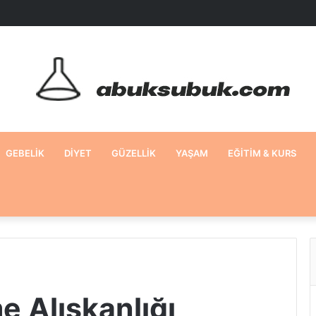
GEBELIK
DIYET
GÜZELLIK
YAŞAM
EĞITIM & KURS
e Alışkanlığı