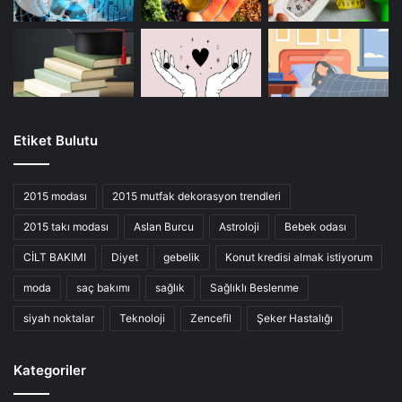
Etiket Bulutu
2015 modası
2015 mutfak dekorasyon trendleri
2015 takı modası
Aslan Burcu
Astroloji
Bebek odası
CİLT BAKIMI
Diyet
gebelik
Konut kredisi almak istiyorum
moda
saç bakımı
sağlık
Sağlıklı Beslenme
siyah noktalar
Teknoloji
Zencefil
Şeker Hastalığı
Kategoriler