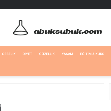
GEBELIK
DIYET
GÜZELLIK
YAŞAM
EĞITIM & KURS
i