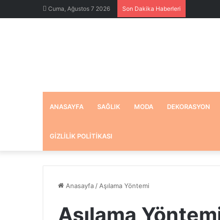
Cuma, Ağustos 7 2026
Son Dakika Haberleri
ANASAYFA
SAĞLIK
MODA
DEKORASYON
GIZLILIK POLITIKASI
Anasayfa
/
Aşılama Yöntemi
Aşılama Yöntem