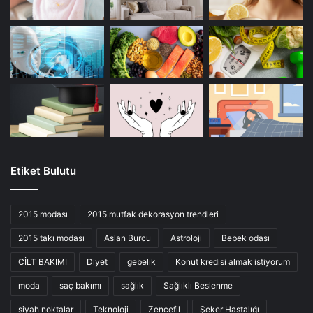
Etiket Bulutu
2015 modası
2015 mutfak dekorasyon trendleri
2015 takı modası
Aslan Burcu
Astroloji
Bebek odası
CİLT BAKIMI
Diyet
gebelik
Konut kredisi almak istiyorum
moda
saç bakımı
sağlık
Sağlıklı Beslenme
siyah noktalar
Teknoloji
Zencefil
Şeker Hastalığı