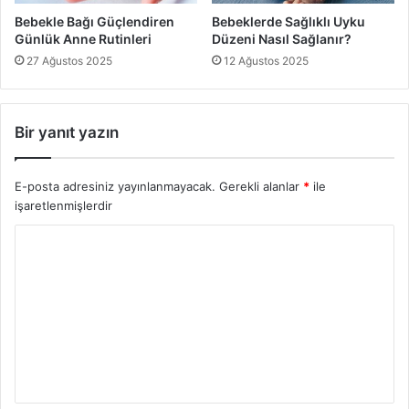
Bebekle Bağı Güçlendiren
Bebeklerde Sağlıklı Uyku
Günlük Anne Rutinleri
Düzeni Nasıl Sağlanır?
Bebeklere Kitap Okuma
27 Ağustos 2025
12 Ağustos 2025
Bir yanıt yazın
E-posta adresiniz yayınlanmayacak.
Gerekli alanlar
*
ile
işaretlenmişlerdir
Y
o
r
u
m
*