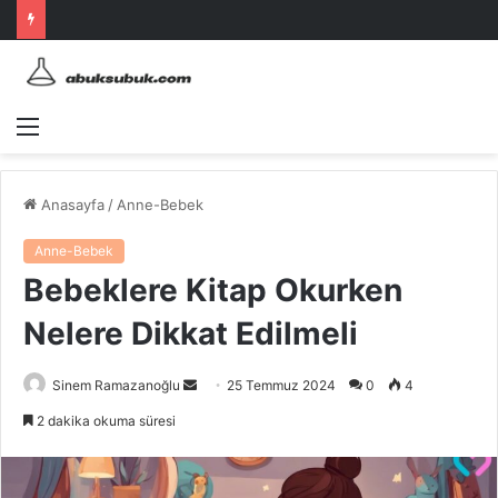
Menü
Anasayfa
/
Anne-Bebek
Anne-Bebek
Bebeklere Kitap Okurken
Nelere Dikkat Edilmeli
Bir
Sinem Ramazanoğlu
25 Temmuz 2024
0
4
e-
2 dakika okuma süresi
posta
göndermek