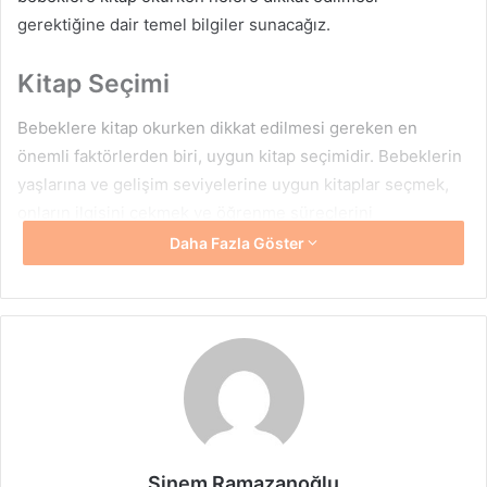
gerektiğine dair temel bilgiler sunacağız.
Kitap Seçimi
Bebeklere kitap okurken dikkat edilmesi gereken en
önemli faktörlerden biri, uygun kitap seçimidir. Bebeklerin
yaşlarına ve gelişim seviyelerine uygun kitaplar seçmek,
onların ilgisini çekmek ve öğrenme süreçlerini
desteklemek açısından kritiktir. İşte kitap seçerken göz
Daha Fazla Göster
önünde bulundurulması gereken bazı unsurlar:
Yaş Grubuna Uygunluk
: Bebekler için en uygun kitaplar
genellikle kalın karton sayfalardan yapılmıştır. Bu kitaplar,
bebeklerin sayfaları rahatça çevirmesine olanak tanır ve
dayanıklıdır. Ayrıca, renkli ve büyük resimler içeren
kitaplar, bebeklerin dikkatini çeker ve görsel gelişimlerini
destekler.
Sinem Ramazanoğlu