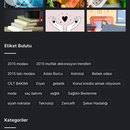
Etiket Bulutu
2015 modası
2015 mutfak dekorasyon trendleri
2015 takı modası
Aslan Burcu
Astroloji
Bebek odası
CİLT BAKIMI
Diyet
gebelik
Konut kredisi almak istiyorum
moda
saç bakımı
sağlık
Sağlıklı Beslenme
siyah noktalar
Teknoloji
Zencefil
Şeker Hastalığı
Kategoriler