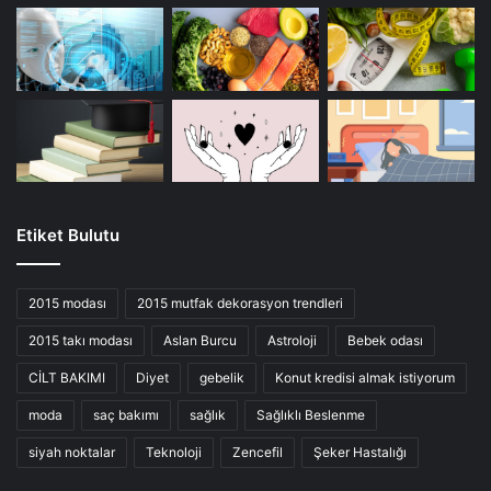
Etiket Bulutu
2015 modası
2015 mutfak dekorasyon trendleri
2015 takı modası
Aslan Burcu
Astroloji
Bebek odası
CİLT BAKIMI
Diyet
gebelik
Konut kredisi almak istiyorum
moda
saç bakımı
sağlık
Sağlıklı Beslenme
siyah noktalar
Teknoloji
Zencefil
Şeker Hastalığı