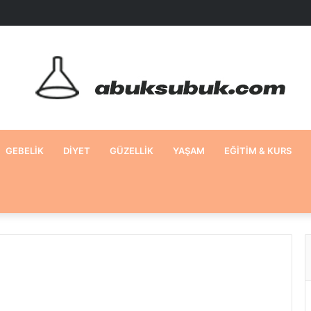
GEBELIK
DIYET
GÜZELLIK
YAŞAM
EĞITIM & KURS