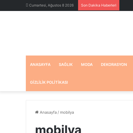
Cumartesi, Ağustos 8 2026
Son Dakika Haberleri
ANASAYFA
SAĞLIK
MODA
DEKORASYON
GIZLILIK POLITIKASI
Anasayfa
/
mobilya
mobilya