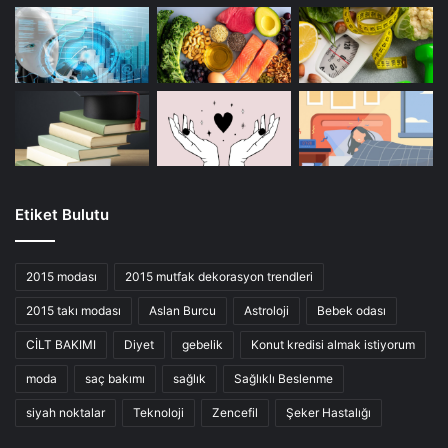
Etiket Bulutu
2015 modası
2015 mutfak dekorasyon trendleri
2015 takı modası
Aslan Burcu
Astroloji
Bebek odası
CİLT BAKIMI
Diyet
gebelik
Konut kredisi almak istiyorum
moda
saç bakımı
sağlık
Sağlıklı Beslenme
siyah noktalar
Teknoloji
Zencefil
Şeker Hastalığı