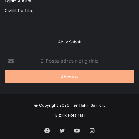
Eğitim & Kurs
Gizlilik Politikası
Abuk Subuk
E-
Posta
adresinizi
giriniz
© Copyright 2026 Her Hakkı Saklıdır.
Gizlilik Politikası
Facebook
X
YouTube
Instagram