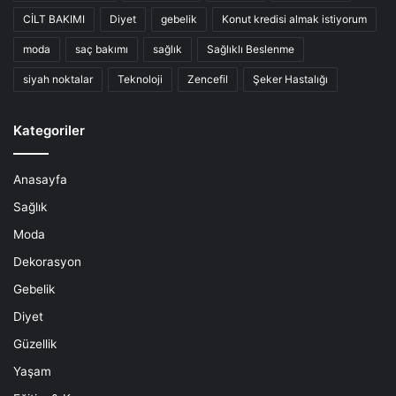
CİLT BAKIMI
Diyet
gebelik
Konut kredisi almak istiyorum
moda
saç bakımı
sağlık
Sağlıklı Beslenme
siyah noktalar
Teknoloji
Zencefil
Şeker Hastalığı
Kategoriler
Anasayfa
Sağlık
Moda
Dekorasyon
Gebelik
Diyet
Güzellik
Yaşam