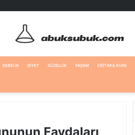
GEBELIK
DIYET
GÜZELLIK
YAŞAM
EĞITIM & KURS
ununun Faydaları