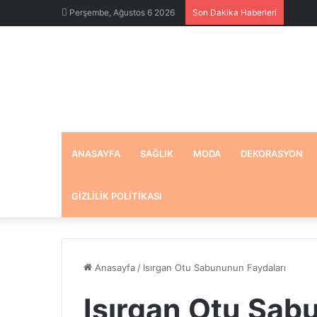
Perşembe, Ağustos 6 2026
Son Dakika Haberleri
ANASAYFA
SAĞLIK
MODA
DEKORASYON
GIZLILIK POLITIKASI
Anasayfa
/
Isırgan Otu Sabununun Faydaları
Isırgan Otu Sab