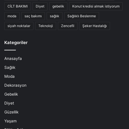
CİLT BAKIMI
Diyet
gebelik
Konut kredisi almak istiyorum
moda
saç bakımı
sağlık
Sağlıklı Beslenme
siyah noktalar
Teknoloji
Zencefil
Şeker Hastalığı
Kategoriler
Anasayfa
Sağlık
Moda
Dekorasyon
Gebelik
Diyet
Güzellik
Yaşam