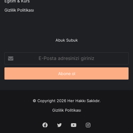
Eğitim & Kurs
Gizlilik Politikası
Abuk Subuk
E-
Posta
adresinizi
giriniz
© Copyright 2026 Her Hakkı Saklıdır.
Gizlilik Politikası
Facebook
X
YouTube
Instagram