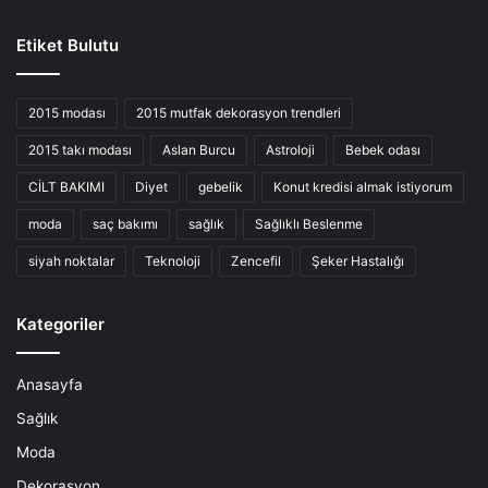
Etiket Bulutu
2015 modası
2015 mutfak dekorasyon trendleri
2015 takı modası
Aslan Burcu
Astroloji
Bebek odası
CİLT BAKIMI
Diyet
gebelik
Konut kredisi almak istiyorum
moda
saç bakımı
sağlık
Sağlıklı Beslenme
siyah noktalar
Teknoloji
Zencefil
Şeker Hastalığı
Kategoriler
Anasayfa
Sağlık
Moda
Dekorasyon