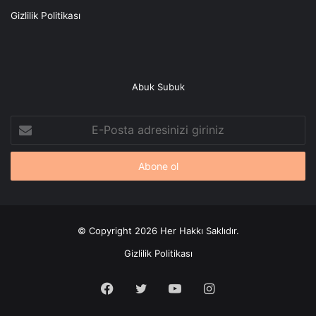
Gizlilik Politikası
Abuk Subuk
E-
Posta
adresinizi
giriniz
© Copyright 2026 Her Hakkı Saklıdır.
Gizlilik Politikası
Facebook
X
YouTube
Instagram