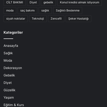
CİLT BAKIMI
Diyet
gebelik
Konut kredisi almak istiyorum
moda
saç bakımı
sağlık
Sağlıklı Beslenme
siyah noktalar
Teknoloji
Zencefil
Şeker Hastalığı
Kategoriler
Anasayfa
Sağlık
Moda
Dekorasyon
Gebelik
Diyet
Güzellik
Yaşam
Eğitim & Kurs