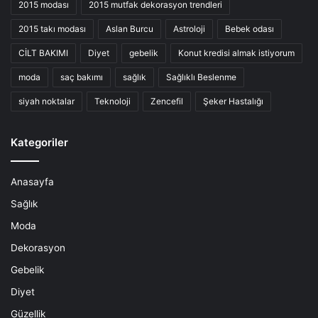
2015 modası
2015 mutfak dekorasyon trendleri
2015 takı modası
Aslan Burcu
Astroloji
Bebek odası
CİLT BAKIMI
Diyet
gebelik
Konut kredisi almak istiyorum
moda
saç bakımı
sağlık
Sağlıklı Beslenme
siyah noktalar
Teknoloji
Zencefil
Şeker Hastalığı
Kategoriler
Anasayfa
Sağlık
Moda
Dekorasyon
Gebelik
Diyet
Güzellik