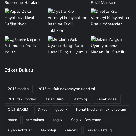
Etiket Bulutu
2015 modası
2015 mutfak dekorasyon trendleri
2015 takı modası
Aslan Burcu
Astroloji
Bebek odası
CİLT BAKIMI
Diyet
gebelik
Konut kredisi almak istiyorum
moda
saç bakımı
sağlık
Sağlıklı Beslenme
siyah noktalar
Teknoloji
Zencefil
Şeker Hastalığı