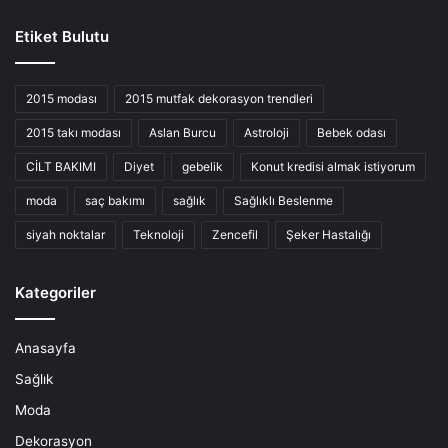
Etiket Bulutu
2015 modası
2015 mutfak dekorasyon trendleri
2015 takı modası
Aslan Burcu
Astroloji
Bebek odası
CİLT BAKIMI
Diyet
gebelik
Konut kredisi almak istiyorum
moda
saç bakımı
sağlık
Sağlıklı Beslenme
siyah noktalar
Teknoloji
Zencefil
Şeker Hastalığı
Kategoriler
Anasayfa
Sağlık
Moda
Dekorasyon