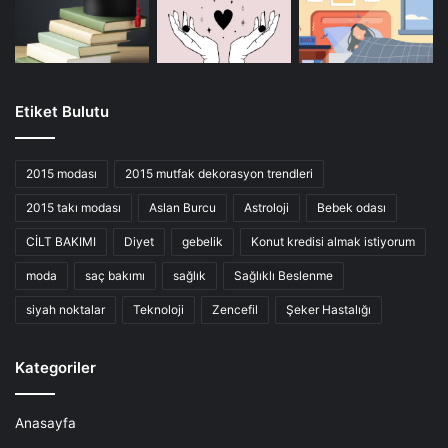
Etiket Bulutu
2015 modası
2015 mutfak dekorasyon trendleri
2015 takı modası
Aslan Burcu
Astroloji
Bebek odası
CİLT BAKIMI
Diyet
gebelik
Konut kredisi almak istiyorum
moda
saç bakımı
sağlık
Sağlıklı Beslenme
siyah noktalar
Teknoloji
Zencefil
Şeker Hastalığı
Kategoriler
Anasayfa