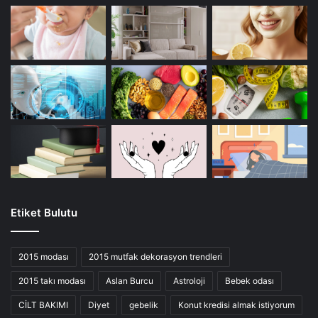
Etiket Bulutu
2015 modası
2015 mutfak dekorasyon trendleri
2015 takı modası
Aslan Burcu
Astroloji
Bebek odası
CİLT BAKIMI
Diyet
gebelik
Konut kredisi almak istiyorum