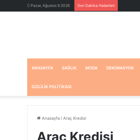
Pazar, Ağustos 9 2026
Son Dakika Haberleri
ANASAYFA
SAĞLIK
MODA
DEKORASYON
GIZLILIK POLITIKASI
Anasayfa
/
Araç Kredisi
Araç Kredisi