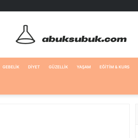
GEBELIK
DIYET
GÜZELLIK
YAŞAM
EĞITIM & KURS