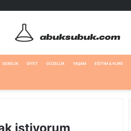
GEBELIK
DIYET
GÜZELLIK
YAŞAM
EĞITIM & KURS
ak istiyorum