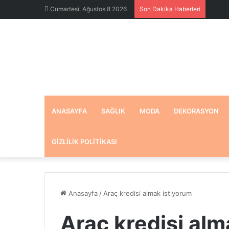
Cumartesi, Ağustos 8 2026
Son Dakika Haberleri
ANASAYFA
SAĞLIK
MODA
DEKORASYON
GIZLILIK POLITIKASI
Anasayfa
/
Araç kredisi almak istiyorum
Araç kredisi alm