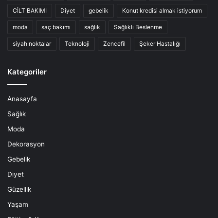
CİLT BAKIMI
Diyet
gebelik
Konut kredisi almak istiyorum
moda
saç bakımı
sağlık
Sağlıklı Beslenme
siyah noktalar
Teknoloji
Zencefil
Şeker Hastalığı
Kategoriler
Anasayfa
Sağlık
Moda
Dekorasyon
Gebelik
Diyet
Güzellik
Yaşam