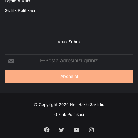
Eğitim & Kurs
Gizlilik Politikası
Abuk Subuk
E-
Posta
adresinizi
giriniz
© Copyright 2026 Her Hakkı Saklıdır.
Gizlilik Politikası
Facebook
X
YouTube
Instagram