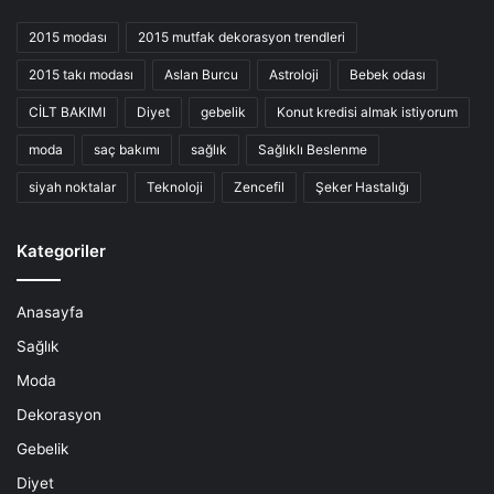
2015 modası
2015 mutfak dekorasyon trendleri
2015 takı modası
Aslan Burcu
Astroloji
Bebek odası
CİLT BAKIMI
Diyet
gebelik
Konut kredisi almak istiyorum
moda
saç bakımı
sağlık
Sağlıklı Beslenme
siyah noktalar
Teknoloji
Zencefil
Şeker Hastalığı
Kategoriler
Anasayfa
Sağlık
Moda
Dekorasyon
Gebelik
Diyet